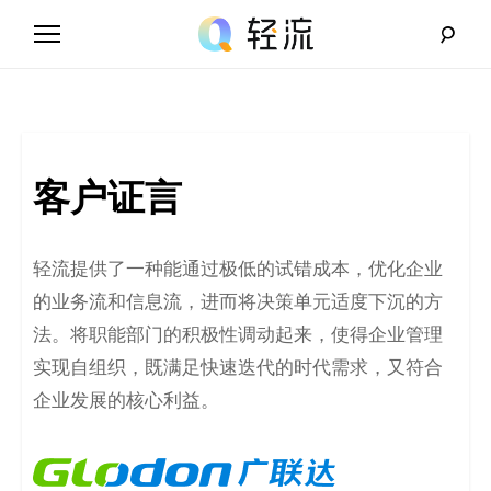
Skip
to
content
轻
流
_
客户证言
A
I
轻流提供了一种能通过极低的试错成本，优化企业
的业务流和信息流，进而将决策单元适度下沉的方
无
法。将职能部门的积极性调动起来，使得企业管理
代
实现自组织，既满足快速迭代的时代需求，又符合
企业发展的核心利益。
码
解