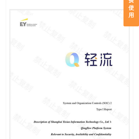
费
使
用