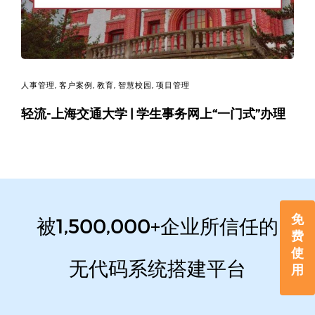
人事管理
,
客户案例
,
教育
,
智慧校园
,
项目管理
轻流-上海交通大学 | 学生事务网上“一门式”办理
免
被1,500,000+企业所信任的
费
使
无代码系统搭建平台
用