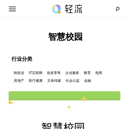
Skip
to
content
轻
流
智慧校园
_
A
行业分类
I
制造业
IT互联网
批发零售
企业服务
教育
电商
房地产
医疗健康
文体传媒
社会公益
金融
无
代
码
解