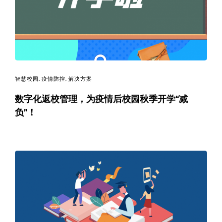
码
案
例
白
智慧校园
,
疫情防控
,
解决方案
数字化返校管理，为疫情后校园秋季开学“减
皮
负”！
书