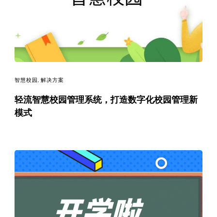
决
方
案
_
智慧校园
,
解决方案
低
轻流智慧校园管理系统，打造数字化校园管理新
模式
代
码
_
零
代