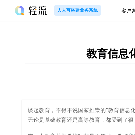
Skip
to
人人可搭建业务系统
客户
content
轻
流
_
教育信息
A
I
无
代
谈起教育，不得不说国家推崇的“教育信息化
无论是基础教育还是高等教育，都受到了很
码