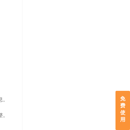
免
息。
费
使
整。
用