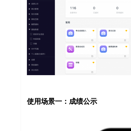
代
码
案
例
白
皮
书
使用场景一：成绩公示