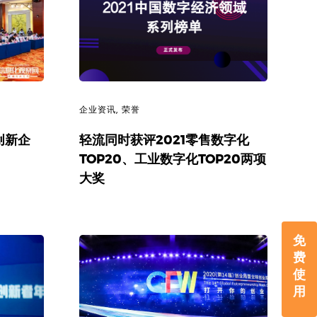
企业资讯
,
荣誉
创新企
轻流同时获评2021零售数字化
TOP20、工业数字化TOP20两项
大奖
免
费
使
用