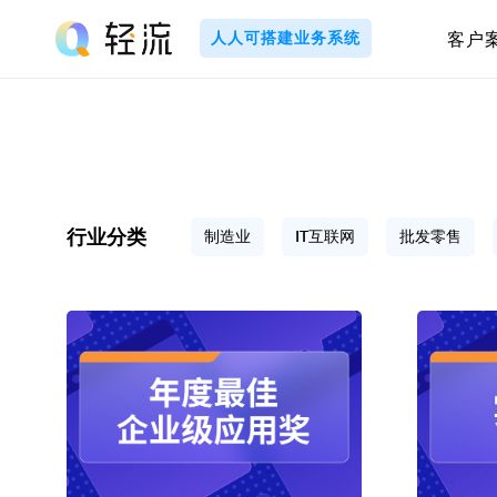
Skip
to
人人可搭建业务系统
客户
content
轻
流
_
A
行业分类
制造业
IT互联网
批发零售
I
无
代
码