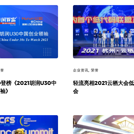
荣誉
企业资讯
,
荣誉
O登榜《2021胡润U30中
轻流亮相2021云栖大会
袖》
会