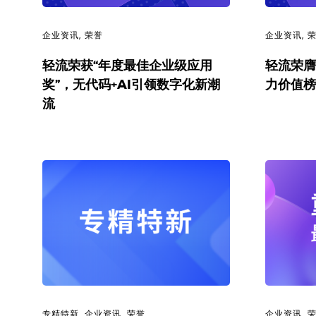
解
决
企业资讯
,
荣誉
企业资讯
,
轻流荣获“年度最佳企业级应用
轻流荣膺
方
奖”，无代码+AI引领数字化新潮
力价值榜
流
案
_
低
代
码
_
零
专精特新
,
企业资讯
,
荣誉
企业资讯
,