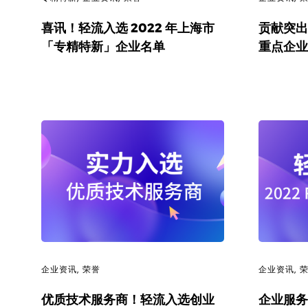
代
喜讯！轻流入选 2022 年上海市
贡献突出
「专精特新」企业名单
重点企业
码
案
例
白
皮
书
企业资讯
,
荣誉
企业资讯
,
优质技术服务商！轻流入选创业
企业服务