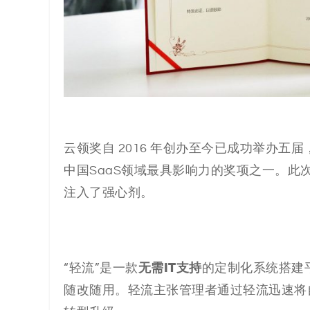
云领奖自 2016 年创办至今已成功举办
五
届
中国SaaS领域最具影响力的奖项之一。
此
注入了强心剂。
⽆需IT⽀持
“轻流”
是⼀款
的
定制化系统搭建
随改随用。轻流主张管理者通过轻流迅速将