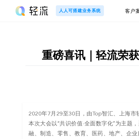
Skip
to
人人可搭建业务系统
客户
content
轻
流
_
重磅喜讯｜轻流荣获 C
A
I
无
代
2020年7月29至30日，
由Top智汇、上海市
本次大会以“共识价值·全面数字化”为主题
码
融、制造、零售、教育、医药、地产、企业服