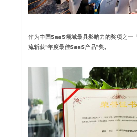
代
码
中国SaaS领域最具影响力的奖项
作为
之一
案
流斩获“年度最佳
S
aa
S
产品
“
奖。
例
白
皮
书