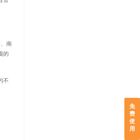
程管
沙、
南
项的
的不
免
费
使
用