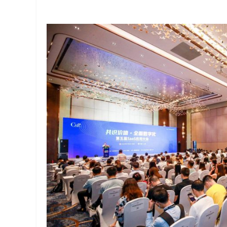
解
决
方
案
_
低
代
码
_
零