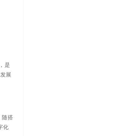
，是
来发展
，随搭
字化