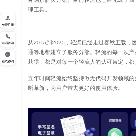
务场景解决方案。目前轻流也已经完成了
四
理工具。

免费注册

从2015到2020，轻流已经走过春秋五
电话咨询
通等地
都
建立了服务
分部。轻流的
每一次产

在线咨询
获得，都是对每一个轻流人的认可肯定，都
五年
时间
轻流始终坚持做无代码开发领域的
断革新，为用户带去更好的使用体验。