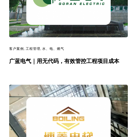
码
案
例
白
客户案例
,
工程管理
,
水、电、燃气
广蓝电气｜用无代码，有效管控工程项目成本
皮
书