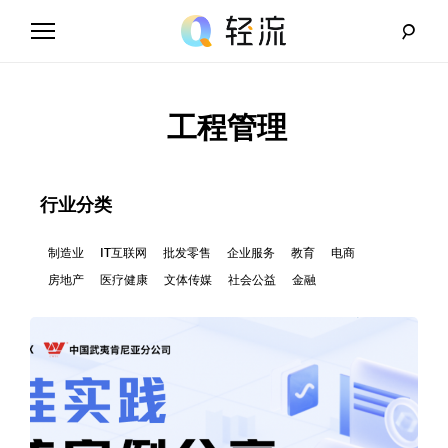
Skip
to
content
轻
流
工程管理
_
A
行业分类
I
制造业
IT互联网
批发零售
企业服务
教育
电商
房地产
医疗健康
文体传媒
社会公益
金融
无
代
码
解