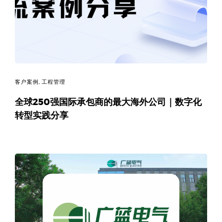
决
方
案
_
客户案例
,
工程管理
低
全球250强国际承包商的最大海外公司｜数字化
转型实践分享
代
码
_
零
代