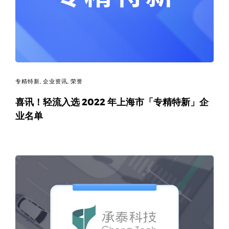
码
案
例
白
专精特新
,
企业资讯
,
荣誉
喜讯！轻流入选 2022 年上海市「专精特新」企
皮
业名单
书