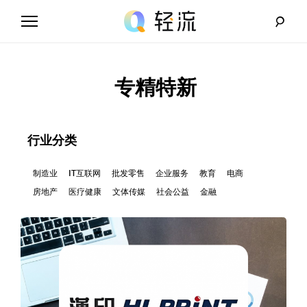
Skip
to
content
轻
流
专精特新
_
A
行业分类
I
制造业
IT互联网
批发零售
企业服务
教育
电商
房地产
医疗健康
文体传媒
社会公益
金融
无
代
码
解