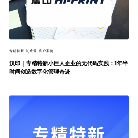
决
方
案
_
专精特新
,
制造业
,
客户案例
低
汉印｜专精特新小巨人企业的无代码实践：1年半
时间创造数字化管理奇迹
代
码
_
零
代