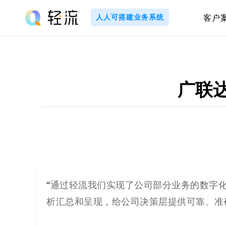
Skip
to
人人可搭建业务系统
客户
content
轻
流
_
广联达
A
I
无
代
“
通过轻流我们实现了公司部分业务的数字
析汇总和呈现，给公司决策层提供可靠、准
码