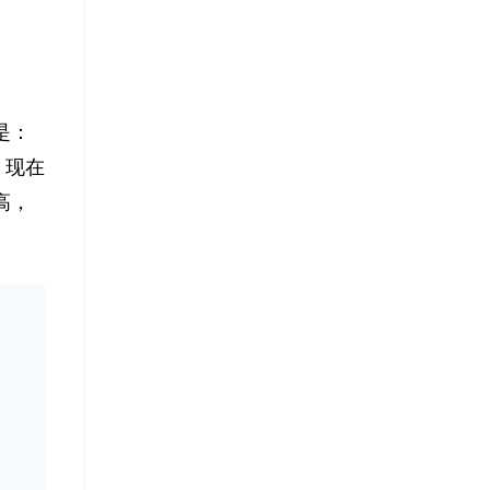
是：
，现在
高，