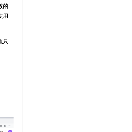
散的
使用
也只