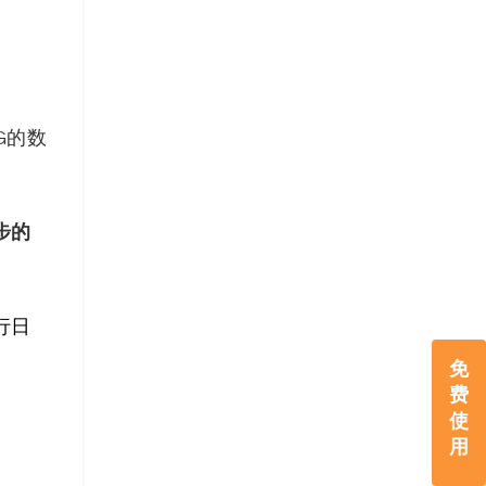
G的数
步的
行日
免
费
使
用