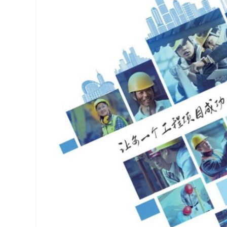
代
码
案
例
白
皮
书