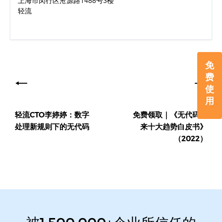
上海市闵行区沧源路1488号3楼
轻流
文
免
费
章
使
导
用
轻流CTO李婷婷：数字
免费领取｜《无代码未
航
处理新规则下的无代码
来十大趋势白皮书》
（2022）