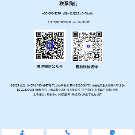
联系我们
400-000-5276 （周一至周五9:30—18:30）
上海市闵行区沧源路1488号3楼轻流
©2023 轻流 |
沪ICP备 16014957号-7
|
沪公网安备 31011202008413
| 增值电信业务经营许可证 沪
B2-20200405 | 版权所有 上海易校信息科技有限公司 |
关于我们
|
免费试用
|
网站地图
友情链接：
帮助中心
|
轻流官网
|
轻流无代码数字化知识库
AI无代码系统搭建平台
企业管理系统搭建平台
无代码流程管理系统
私有化部署无代码平台
开放集
成无代码平台
客户管理系统搭建
进销存管理系统搭建
MES生产管理系统搭建
设备巡检系统搭建
人事管理系统搭建
资产管理系统搭建
企业审批流程自动化平台
项目管理系统搭建平台
OA办公系
统搭建
质量管理系统搭建


