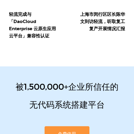
导
轻流完成与
上海市闵行区区长陈华
航
「DaoCloud
文到访轻流，听取复工
Enterprise 云原生应用
复产开展情况汇报
云平台」兼容性认证
被1,500,000+企业所信任的
无代码系统搭建平台
免费使用