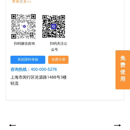
查看更多>>
扫码微信咨询
扫码关注公
众号
免
系统限时体验
免费注册
费
咨询热线：400-000-5276
使
上海市闵行区沧源路1488号3楼
用
轻流
文
章