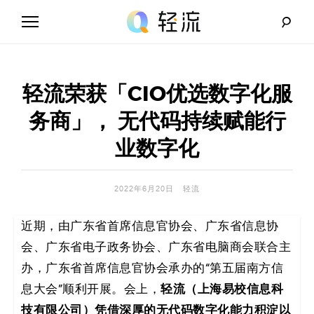
Skip
to
content
轻
流
轻流荣获「CIO优选数字化服
_
务商」， 无代码持续赋能行
A
业数字化
I
2022年6月20日
轻流
无
近期，由广东省首席信息官协会、广东省信息协
代
会、广东省电子政务协会、广东省电脑商会联合主
码
办，广东省首席信息官协会承办的“第五届南方信
轻流（上海易校信息科
息大会”顺利开展。会上，
解
技有限公司）凭借深厚的无代码数字化能力积淀以