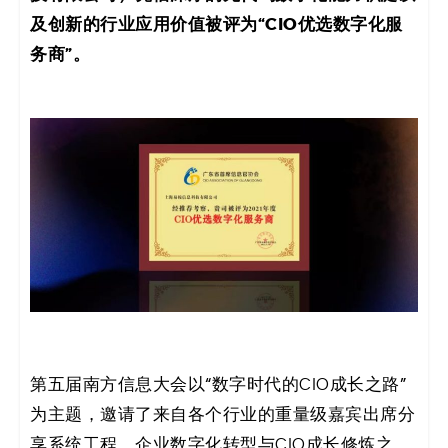
决
及创新的行业应用价值被评为“CIO优选数字化服
务商”。
方
案
_
低
代
码
_
零
第五届南方信息大会以“数字时代的CIO成长之路”
为主题，邀请了来自各个行业的重量级嘉宾出席分
代
享系统工程、企业数字化转型与CIO成长修炼之