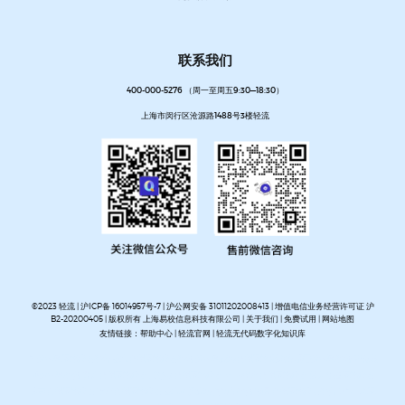
联系我们
400-000-5276 （周一至周五9:30—18:30）
上海市闵行区沧源路1488号3楼轻流
©2023 轻流 |
沪ICP备 16014957号-7
|
沪公网安备 31011202008413
| 增值电信业务经营许可证 沪
B2-20200405 | 版权所有 上海易校信息科技有限公司 |
关于我们
|
免费试用
|
网站地图
友情链接：
帮助中心
|
轻流官网
|
轻流无代码数字化知识库
AI无代码系统搭建平台
企业管理系统搭建平台
无代码流程管理系统
私有化部署无代码平台
开放集
成无代码平台
客户管理系统搭建
进销存管理系统搭建
MES生产管理系统搭建
设备巡检系统搭建
人事管理系统搭建
资产管理系统搭建
企业审批流程自动化平台
项目管理系统搭建平台
OA办公系