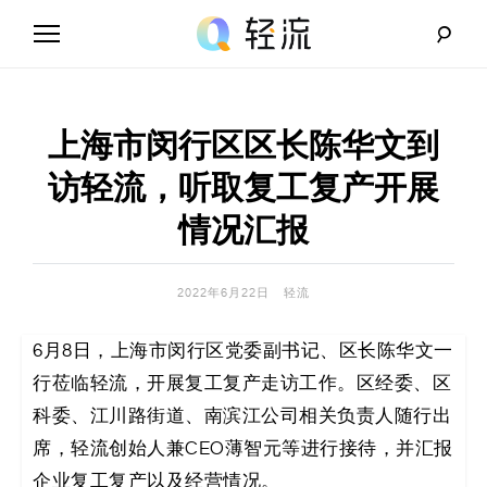
Skip
to
content
轻
流
上海市闵行区区长陈华文到
_
访轻流，听取复工复产开展
A
情况汇报
I
2022年6月22日
轻流
无
6月8日，上海市闵行区党委副书记、区长陈华文一
代
行莅临轻流，开展复工复产走访工作。区经委、区
码
科委、江川路街道、南滨江公司相关负责人随行出
席，轻流创始人兼CEO薄智元等进行接待，并汇报
解
企业复工复产以及经营情况。