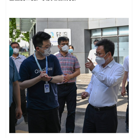
决
方
案
_
低
代
码
_
零
代