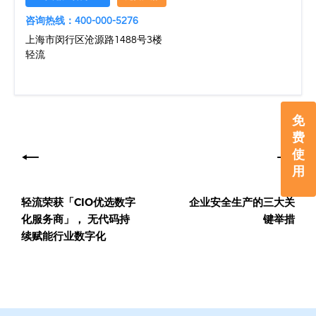
咨询热线：400-000-5276
上海市闵行区沧源路1488号3楼
轻流
免
文
费
章
使
用
导
轻流荣获「CIO优选数字
企业安全生产的三大关
航
化服务商」， 无代码持
键举措
续赋能行业数字化