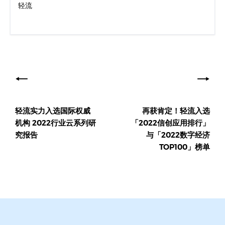
轻流
文
章
导
轻流实力入选国际权威
再获肯定！轻流入选
航
机构 2022行业云系列研
「2022信创应用排行」
究报告
与「2022数字经济
TOP100」榜单