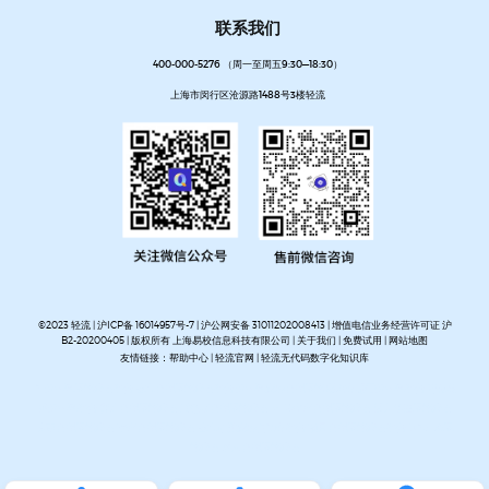
联系我们
400-000-5276 （周一至周五9:30—18:30）
上海市闵行区沧源路1488号3楼轻流
©2023 轻流 |
沪ICP备 16014957号-7
|
沪公网安备 31011202008413
| 增值电信业务经营许可证 沪
B2-20200405 | 版权所有 上海易校信息科技有限公司 |
关于我们
|
免费试用
|
网站地图
友情链接：
帮助中心
|
轻流官网
|
轻流无代码数字化知识库
AI无代码系统搭建平台
企业管理系统搭建平台
无代码流程管理系统
私有化部署无代码平台
开放集
成无代码平台
客户管理系统搭建
进销存管理系统搭建
MES生产管理系统搭建
设备巡检系统搭建
人事管理系统搭建
资产管理系统搭建
企业审批流程自动化平台
项目管理系统搭建平台
OA办公系
统搭建
质量管理系统搭建