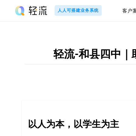
Skip
to
人人可搭建业务系统
客户
content
轻
流
_
轻流-和县四中
A
I
无
代
以人为本，以学生为主
码