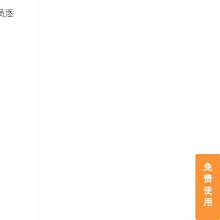
员逐
。
免
费
使
用