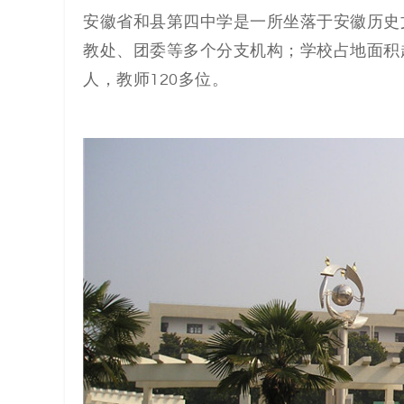
解
安徽省和县第四中学是一所坐落于安徽历史
决
教处、团委等多个分支机构；学校占地面积超2
人，教师120多位。
方
案
_
低
代
码
_
零