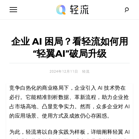
Skip
to
content
轻
流
企业 AI 困局？看轻流如何用
_
“轻翼AI”破局升级
A
2024年12月11日
轻流
I
竞争白热化的商业格局下，企业引入 AI 技术势在
无
必行。它能精准剖析数据、革新流程，助力企业抢
代
占市场高地、凸显竞争实力。然而，众多企业对 AI
的应用场景、使用方式及成效仍心存困惑。
码
解
为此，轻流将以自身实践为样板，详细阐释轻翼 AI