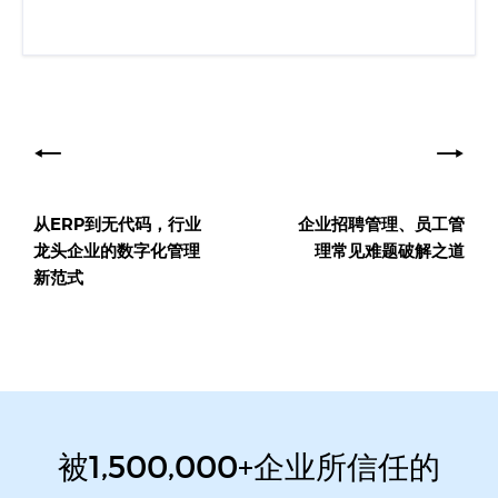
文
章
导
从ERP到无代码，行业
企业招聘管理、员工管
航
龙头企业的数字化管理
理常见难题破解之道
新范式
被1,500,000+企业所信任的