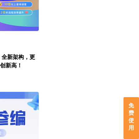
布：全新架构，更
再创新高！
免
费
使
用