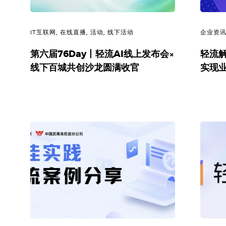
解
决
IT互联网
,
在线直播
,
活动
,
线下活动
企业资
方
第六届76Day丨轻流AI线上发布会×
轻流
线下百城共创沙龙圆满收官
实现
案
_
低
代
码
_
零