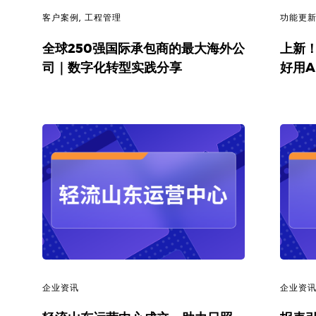
客户案例
,
工程管理
功能更
代
全球250强国际承包商的最大海外公
上新
码
司｜数字化转型实践分享
好用A
案
例
白
皮
书
企业资讯
企业资