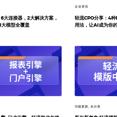
新
企业资讯
！6大连接器，2大解决方案，
轻流CPO分享：4种D
I大模型全覆盖
用法，让AI成为你
讯
功能更新
,
未分类