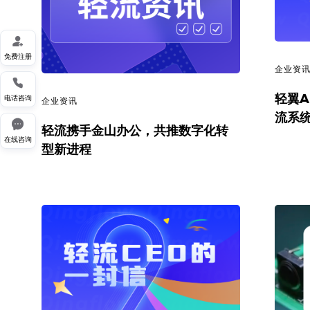

免费注册
企业资

轻翼A
电话咨询
企业资讯
流系统

轻流携手金山办公，共推数字化转
在线咨询
型新进程