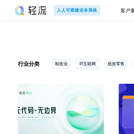
Skip
to
人人可搭建业务系统
客户
content
轻
流
_
A
行业分类
制造业
IT互联网
批发零售
I
无
代
码