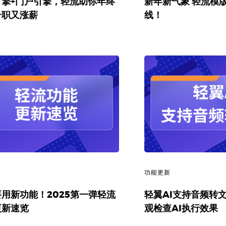
引擎+门户引擎，轻流助你年终
新年新气象 轻流模
升职又涨薪
线！
新
功能更新
用新功能！2025第一弹轻流
轻翼AI支持音频转
更新速览
观检查AI执行效果