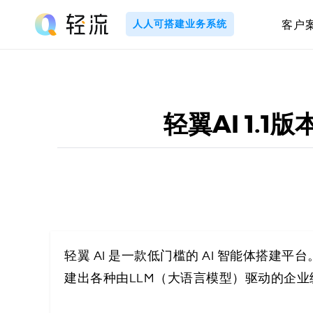
Skip
to
人人可搭建业务系统
客户
content
轻
流
_
轻翼AI 1.
A
I
无
代
轻翼 AI 是一款低门槛的 AI 智能体搭建
建出各种由LLM（大语言模型）驱动的企业
码