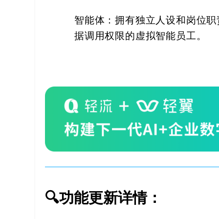
解
智能体：拥有独立人设和岗位职
决
据调用权限的虚拟智能员工。
方
案
_
低
代
码
_
🔍功能更新详情：
零