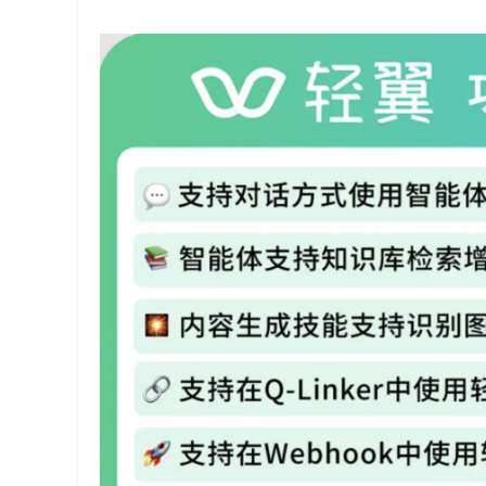
代
码
案
例
白
皮
书