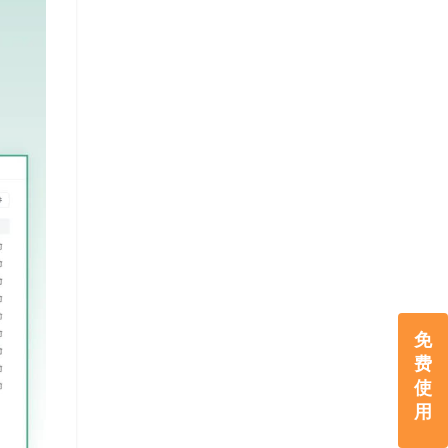
免
费
使
用