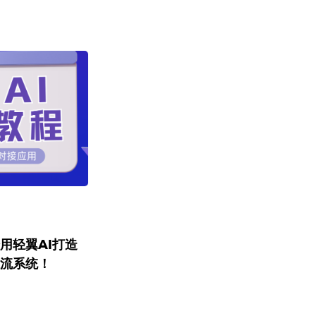
用轻翼AI打造
轻流系统！