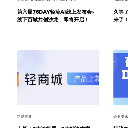
代
第六届76DAY轻流AI线上发布会×
久等
线下百城共创沙龙，即将开启！
来了
码
案
例
白
皮
书
功能更新
企业资