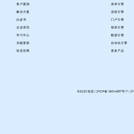
客户案例
表单引擎
解决方案
流程引擎
白皮书
门户引擎
企业资讯
报表引擎
学习中心
数据引擎
功能更新
自动化引擎
轻流官网
更多产品
©2023 轻流 |
沪ICP备 16014957号-7
|
沪
AI无代码系统搭建平台
企业管理系统搭建平台
无代码流程管理系统
私有化部署无代码平