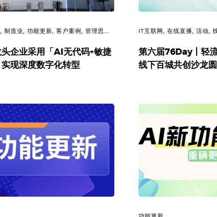
程
,
制造业
,
功能更新
,
客户案例
,
管理思维
,
IT互联网
,
在线直播
,
活动
,
理
头企业采用「AI无代码+敏捷
第六届76Day丨轻
」实现深度数字化转型
线下百城共创沙龙
新
功能更新