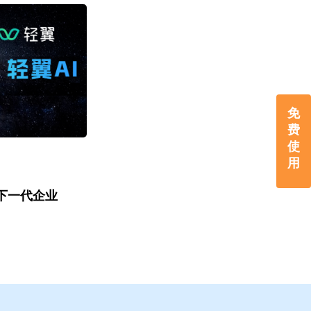
免
费
使
用
建下一代企业