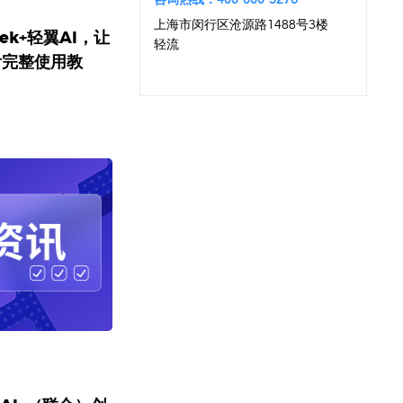
上海市闵行区沧源路1488号3楼
ek+轻翼AI，让
轻流
附完整使用教