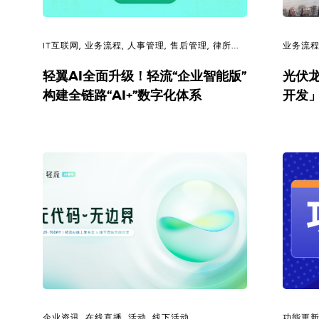
解
决
IT互联网
,
业务流程
,
人事管理
,
售后管理
,
律所管
业务流
理
,
生产管理
,
行政管理
,
需求管理
需求管
方
轻翼AI全面升级！轻流“企业智能版”
光伏龙
构建全链路“AI+”数字化体系
开发
案
_
低
代
码
_
零
企业资讯
,
在线直播
,
活动
,
线下活动
功能更