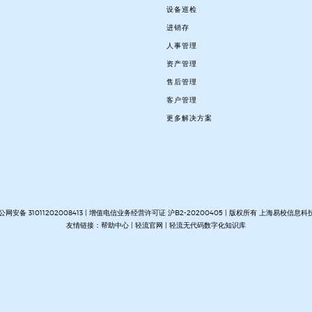
设备巡检
进销存
人事管理
资产管理
售后管理
客户管理
更多解决方案
公网安备 31011202008413
| 增值电信业务经营许可证 沪B2-20200405 | 版权所有 上海易校信息科
友情链接：
帮助中心
|
轻流官网
|
轻流无代码数字化知识库
台
开放集成无代码平台
客户管理系统搭建
进销存管理系统搭建
MES生产管理系统搭建
设备巡检系统
OA办公系统搭建
质量管理系统搭建