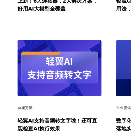
上新！6大连接器，2大解决方案，
轻流C
好用AI大模型全覆盖
用法，
功能更新
企业资
轻翼AI支持音频转文字啦！还可直
数字化
观检查AI执行效果
落地