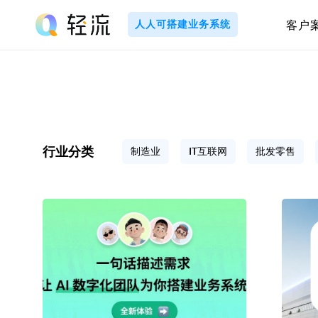
Skip
to
人人可搭建业务系统
客户
content
轻
流
_
A
行业分类
制造业
IT互联网
批发零售
I
无
代
码