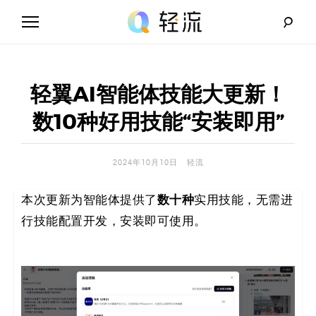
Skip
to
content
轻
流
轻翼AI智能体技能大更新！
_
数10种好用技能“安装即用”
A
2024年10月10日
轻流
I
数十种
本次更新为智能体提供了
实用技能，无需进
无
行技能配置开发，安装即可使用。
代
码
解