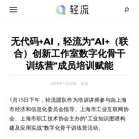
Skip
to
content
轻
流
无代码+AI，轻流为“AI+（联
_
合）创新工作室数字化骨干
A
训练营”成员培训赋能
I
2025年1月22日
轻流
无
1月15日下午，轻流团队作为培训讲师参与由上海
代
市经济和信息化委员会指导、上海市工业互联网协
码
会、上海市职工技术协会主办的“工业知识图谱构
建及应用实战”数字化骨干训练营活动。
解