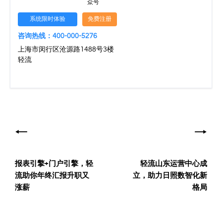
众号
系统限时体验
免费注册
咨询热线：400-000-5276
上海市闵行区沧源路1488号3楼
轻流
文
章
导
报表引擎+门户引擎，轻
轻流山东运营中心成
航
流助你年终汇报升职又
立，助力日照数智化新
涨薪
格局