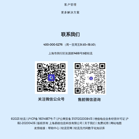
客户管理
更多解决方案
联系我们
400-000-5276 （周一至周五9:30—18:30）
上海市闵行区沧源路1488号3楼轻流
©2023 轻流 |
沪ICP备 16014957号-7
|
沪公网安备 31011202008413
| 增值电信业务经营许可证 沪
B2-20200405 | 版权所有 上海易校信息科技有限公司 |
关于我们
|
免费试用
|
网站地图
友情链接：
帮助中心
|
轻流官网
|
轻流无代码数字化知识库
AI无代码系统搭建平台
企业管理系统搭建平台
无代码流程管理系统
私有化部署无代码平台
开放集