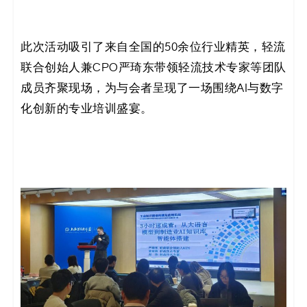
决
方
此次活动吸引了来自全国的50余位行业精英，轻流
联合创始人兼CPO严琦东带领轻流技术专家等团队
案
成员齐聚现场，为与会者呈现了一场围绕AI与数字
_
化创新的专业培训盛宴。
低
代
码
_
零
代