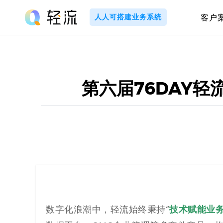
Skip
to
人人可搭建业务系统
客户
content
轻
流
_
第六届76DAY
A
I
无
代
码
技术赋能业
数字化浪潮中，轻流始终秉持“