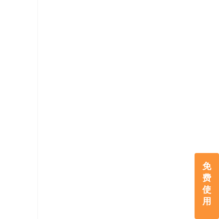
免
费
使
用