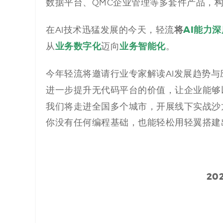
解
数据平台、QMC企业管理等多套件产品，构建了
决
将
AI能力
在AI技术迅猛发展的今天，轻流
业务数字化
业务智能化
从
迈向
。
方
案
今年轻流将邀请行业专家解读AI发展趋势与
进一步提升无代码平台的价值，让企业能够
_
我们将走进全国多个城市，开展线下实战沙
低
你没有任何编程基础，也能轻松用轻翼搭建出
代
码
20
_
零