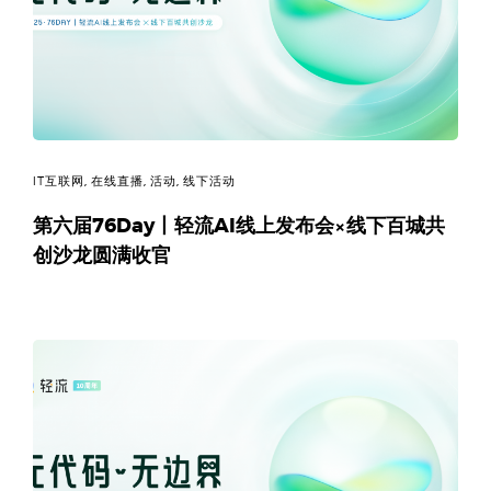
决
方
案
_
IT互联网
,
在线直播
,
活动
,
线下活动
低
第六届76Day丨轻流AI线上发布会×线下百城共
创沙龙圆满收官
代
码
_
零
代