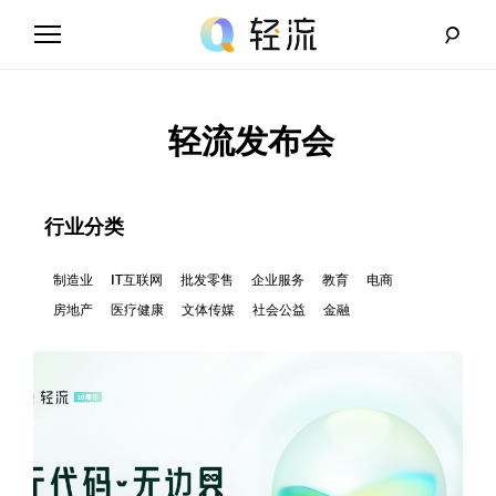
Skip
to
content
轻
流
轻流发布会
_
A
行业分类
I
制造业
IT互联网
批发零售
企业服务
教育
电商
房地产
医疗健康
文体传媒
社会公益
金融
无
代
码
解