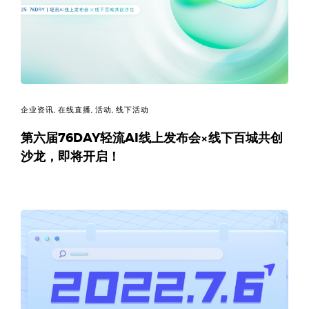
码
案
例
白
企业资讯
,
在线直播
,
活动
,
线下活动
第六届76DAY轻流AI线上发布会×线下百城共创
皮
沙龙，即将开启！
书