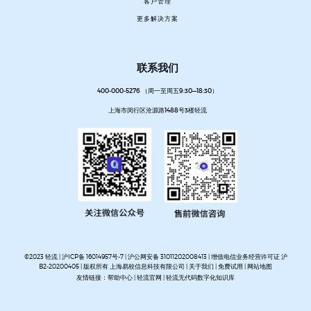
客户管理
更多解决方案
联系我们
400-000-5276 （周一至周五9:30—18:30）
上海市闵行区沧源路1488号3楼轻流
©2023 轻流 |
沪ICP备 16014957号-7
|
沪公网安备 31011202008413
| 增值电信业务经营许可证 沪
B2-20200405 | 版权所有 上海易校信息科技有限公司 |
关于我们
|
免费试用
|
网站地图
友情链接：
帮助中心
|
轻流官网
|
轻流无代码数字化知识库
AI无代码系统搭建平台
企业管理系统搭建平台
无代码流程管理系统
私有化部署无代码平台
开放集
成无代码平台
客户管理系统搭建
进销存管理系统搭建
MES生产管理系统搭建
设备巡检系统搭建