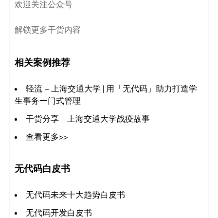
欢迎关注公众号
决
方
解锁更多干货内容
案
相关案例推荐
_
轻流 – 上海交通大学 | 用「无代码」助力打造学
低
生事务一门式管理
代
干货分享｜上海交通大学战疫故事
查看更多>>
码
_
无代码白皮书
零
无代码未来十大趋势白皮书
代
无代码开发白皮书