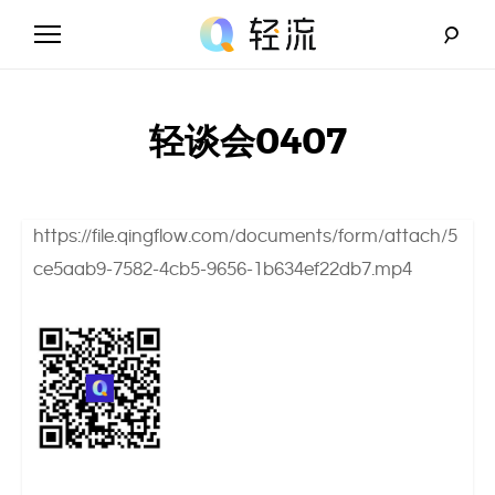
Skip
to
content
轻
流
轻谈会0407
_
A
https://file.qingflow.com/documents/form/attach/5
I
ce5aab9-7582-4cb5-9656-1b634ef22db7.mp4
无
代
码
解