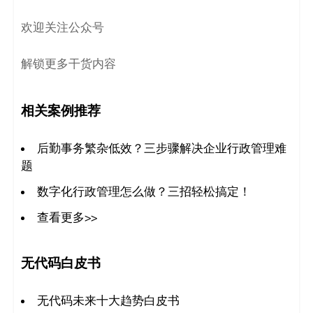
决
欢迎关注公众号
方
解锁更多干货内容
案
_
相关案例推荐
低
后勤事务繁杂低效？三步骤解决企业行政管理难
题
代
数字化行政管理怎么做？三招轻松搞定！
码
查看更多>>
_
无代码白皮书
零
代
无代码未来十大趋势白皮书