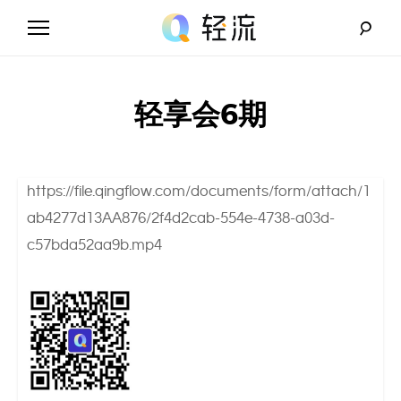
Skip
to
content
轻
流
轻享会6期
_
A
https://file.qingflow.com/documents/form/attach/1
I
ab4277d13AA876/2f4d2cab-554e-4738-a03d-
c57bda52aa9b.mp4
无
代
码
解