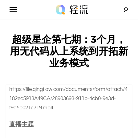
Skip
to
content
轻
流
超级星企第七期：3个月，
_
用无代码从上系统到开拓新
业务模式
A
I
无
https://file.qingflow.com/documents/form/attach/4
182ec5913A49CA/28903693-911b-4cb0-9e3d-
代
f9d5b021c719.mp4
码
直播主题
解