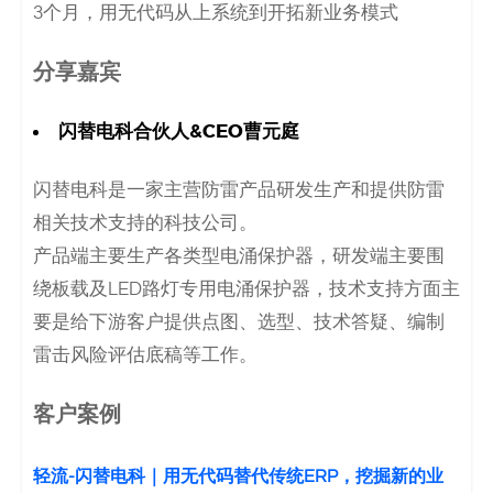
3个月，用无代码从上系统到开拓新业务模式
决
方
分享嘉宾
案
闪替电科合伙人&CEO曹元庭
_
闪替电科是一家主营防雷产品研发生产和提供防雷
低
相关技术支持的科技公司。
产品端主要生产各类型电涌保护器，研发端主要围
代
绕板载及LED路灯专用电涌保护器，技术支持方面主
码
要是给下游客户提供点图、选型、技术答疑、编制
雷击风险评估底稿等工作。
_
客户案例
零
代
轻流-闪替电科｜用无代码替代传统ERP，挖掘新的业