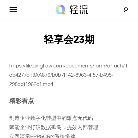
Skip
to
content
轻
流
轻享会23期
_
A
https://file.qingflow.com/documents/form/attach/1
I
ab4277d13AA876/b0b7f142-8963-4f57-b498-
298adf1962c1.mp4
无
精彩看点
代
码
制造企业数字化转型中的难点无代码
赋能企业打破数据孤岛，提效内部管理
解
实践演示ERP&CRM系统搭建