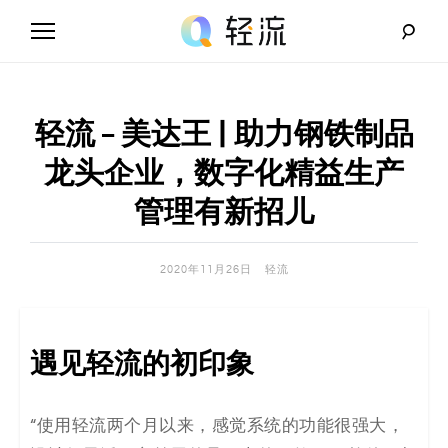
Skip
to
content
轻
流
轻流 – 美达王 | 助力钢铁制品
_
龙头企业，数字化精益生产
A
管理有新招儿
I
2020年11月26日
轻流
无
代
遇见轻流的初印象
码
解
“使用轻流两个月以来，感觉系统的功能很强大，