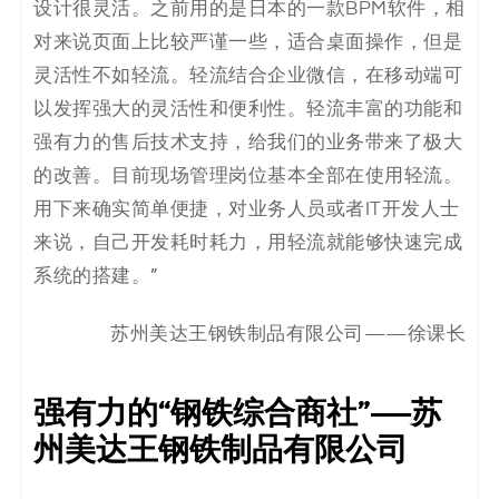
设计很灵活。之前用的是日本的一款BPM软件，相
决
对来说页面上比较严谨一些，适合桌面操作，但是
方
灵活性不如轻流。轻流结合企业微信，在移动端可
以发挥强大的灵活性和便利性。轻流丰富的功能和
案
强有力的售后技术支持，给我们的业务带来了极大
_
的改善。目前现场管理岗位基本全部在使用轻流。
用下来确实简单便捷，对业务人员或者IT开发人士
低
来说，自己开发耗时耗力，用轻流就
能够快速完成
代
系统的搭建。”
码
苏州美达王钢铁制品有限公司——徐课长
_
强有力的“钢铁综合商社”——苏
零
州美达王钢铁制品有限公司
代