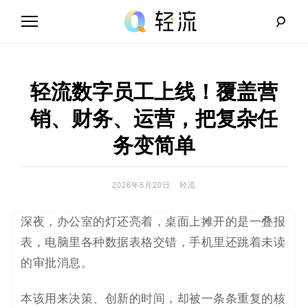
Skip
to
content
轻
流
轻流数字员工上线！覆盖营
_
销、财务、运营，把复杂任
A
务变简单
I
2026年5月20日
轻流
无
深夜，办公室的灯还亮着，桌面上摊开的是一叠报
代
表，电脑里各种数据表格交错，手机里还跳着未读
码
的审批消息。
解
本该用来决策、创新的时间，却被一条条重复的核