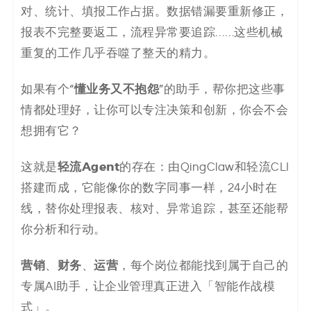
决
对、统计、填报工作占据。数据错漏要重新修正，
报表不完整要返工，流程异常要追踪……这些机械
方
重复的工作几乎吞噬了整天的精力。
案
懂业务又不抱怨
如果有个“
”的助手，帮你把这些事
_
情都处理好，让你可以专注决策和创新，你会不会
想拥有它？
低
轻流Agent
这就是
的存在：由QingClaw和轻流CLI
代
搭建而成，它能像你的数字同事一样，24小时在
码
线，替你处理报表、核对、异常追踪，甚至还能帮
你分析和行动。
_
零
营销
财务
运营
、
、
，每个岗位都能找到属于自己的
专属AI助手，让企业管理真正进入「智能作战模
代
式」。