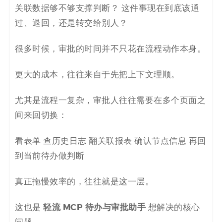
决
关联数据够不够支撑判断？ 这件事现在到底该通
过、退回，还是转交给别人？
方
很多时候，审批的时间并不只花在流程动作本身。
案
更大的成本，往往来自于先把上下文理顺。
_
低
尤其是流程一复杂，审批人往往需要在多个页面之
间来回切换：
代
看表单 查历史日志 翻关联报表 确认节点信息 再回
码
到当前待办做判断
_
真正拖慢效率的，往往就是这一层。
零
轻流 MCP 待办与审批助手
这也是
想解决的核心
代