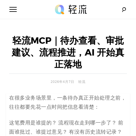
Skip
to
content
轻
流
轻流MCP｜待办查看、审批
_
建议、流程推进，AI 开始真
A
正落地
I
2026年4月7日
轻流
无
在很多业务场景里，一条待办真正开始处理之前，
代
往往都要先花一点时间把信息看清楚：
码
这笔费用是谁提的？ 流程现在走到哪一步了？ 前
解
面谁批过、谁提过意见？ 有没有历史流转记录？