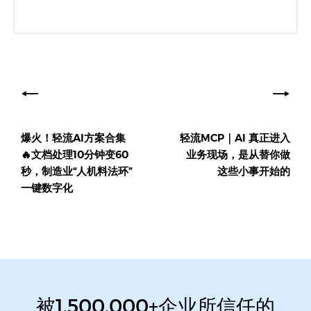
文
章
导
爆火！轻流AI方案合集
轻流MCP｜AI 真正进入
航
🔥文档处理10分钟变60
业务现场，是从替你做
秒，制造业“人机料法环”
这些小事开始的
一键数字化
被1,500,000+企业所信任的