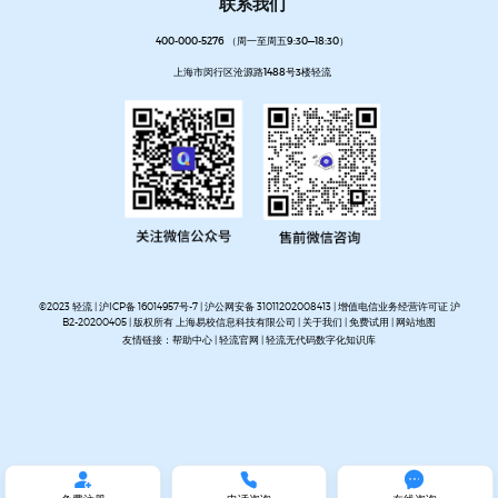
联系我们
400-000-5276 （周一至周五9:30—18:30）
上海市闵行区沧源路1488号3楼轻流
©2023 轻流 |
沪ICP备 16014957号-7
|
沪公网安备 31011202008413
| 增值电信业务经营许可证 沪
B2-20200405 | 版权所有 上海易校信息科技有限公司 |
关于我们
|
免费试用
|
网站地图
友情链接：
帮助中心
|
轻流官网
|
轻流无代码数字化知识库
AI无代码系统搭建平台
企业管理系统搭建平台
无代码流程管理系统
私有化部署无代码平台
开放集
成无代码平台
客户管理系统搭建
进销存管理系统搭建
MES生产管理系统搭建
设备巡检系统搭建
人事管理系统搭建
资产管理系统搭建
企业审批流程自动化平台
项目管理系统搭建平台
OA办公系
统搭建
质量管理系统搭建


