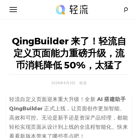
Skip
to
content
轻
流
QingBuilder 来了！轻流自
_
定义页面能力重磅升级，流
A
币消耗降低 50%，太猛了
I
2026年6月3日
轻流
无
AI 搭建助手
轻流自定义页面迎来重大升级！全新
代
QingBuilder
正式上线，让页面创作更加智能、
码
高效和可控。无论是新手还是资深产品经理，都能
轻松实现页面从设计到上线的全流程智能化。快来
解
看看新版本带来了哪些亮点吧！