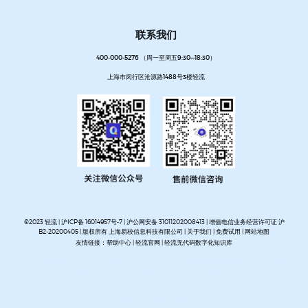
联系我们
400-000-5276 （周一至周五9:30—18:30）
上海市闵行区沧源路1488号3楼轻流
©2023 轻流 |
沪ICP备 16014957号-7
|
沪公网安备 31011202008413
| 增值电信业务经营许可证 沪
B2-20200405 | 版权所有 上海易校信息科技有限公司 |
关于我们
|
免费试用
|
网站地图
友情链接：
帮助中心
|
轻流官网
|
轻流无代码数字化知识库
AI无代码系统搭建平台
企业管理系统搭建平台
无代码流程管理系统
私有化部署无代码平台
开放集
成无代码平台
客户管理系统搭建
进销存管理系统搭建
MES生产管理系统搭建
设备巡检系统搭建
人事管理系统搭建
资产管理系统搭建
企业审批流程自动化平台
项目管理系统搭建平台
OA办公系
统搭建
质量管理系统搭建