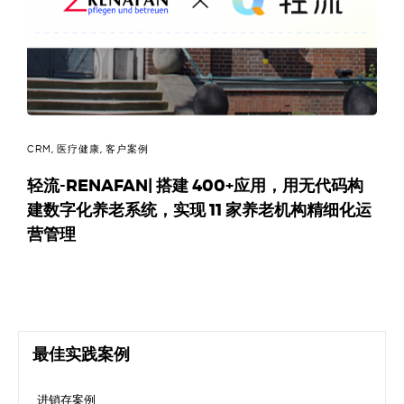
决
方
案
_
CRM
,
医疗健康
,
客户案例
低
轻流-RENAFAN| 搭建 400+应用，用无代码构
建数字化养老系统，实现 11 家养老机构精细化运
代
营管理
码
_
零
最佳实践案例
代
进销存案例