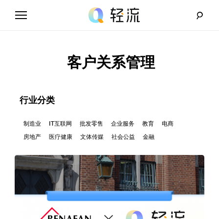
Skip
to
content
轻
流
客户关系管理
_
A
行业分类
I
制造业
IT互联网
批发零售
企业服务
教育
电商
房地产
医疗健康
文体传媒
社会公益
金融
无
代
码
解