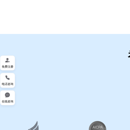
代
码
案
例

白
免费注册

皮
电话咨询
书

在线咨询