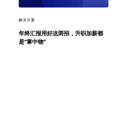
解
决
解决方案
方
年终汇报用好这两招，升职加薪都
是“掌中物”
案
_
低
代
码
_
零