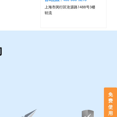
上海市闵行区沧源路1488号3楼
轻流
的
免
费
使
用