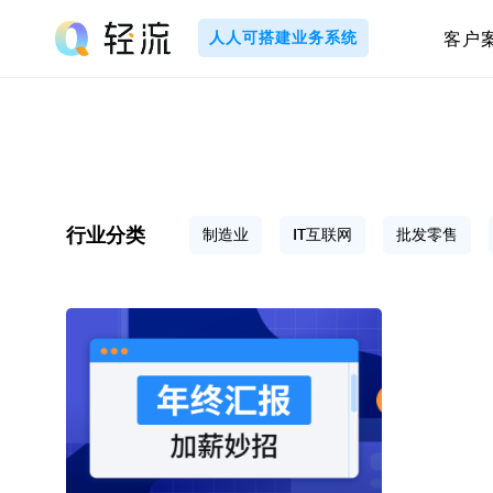
Skip
to
人人可搭建业务系统
客户
content
轻
流
_
A
行业分类
制造业
IT互联网
批发零售
I
无
代
码