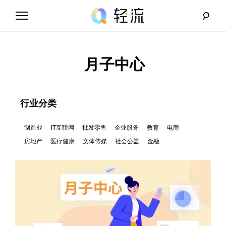
Skip
to
content
轻
流
月子中心
_
A
行业分类
I
制造业
IT互联网
批发零售
企业服务
教育
电商
房地产
医疗健康
文体传媒
社会公益
金融
无
代
码
解