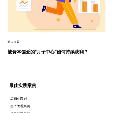
决
方
案
_
解决方案
低
被资本偏爱的“月子中心”如何持续获利？
代
码
_
最佳实践案例
零
进销存案例
代
生产管理案例