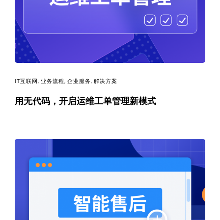
决
方
案
_
IT互联网
,
业务流程
,
企业服务
,
解决方案
低
用无代码，开启运维工单管理新模式
代
码
_
零
代