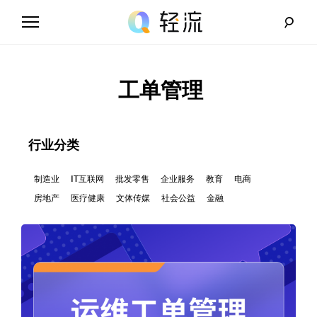
Skip
to
content
轻
流
工单管理
_
A
行业分类
I
制造业
IT互联网
批发零售
企业服务
教育
电商
房地产
医疗健康
文体传媒
社会公益
金融
无
代
码
解