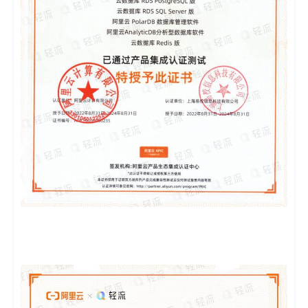
码
案
例
白
皮
书