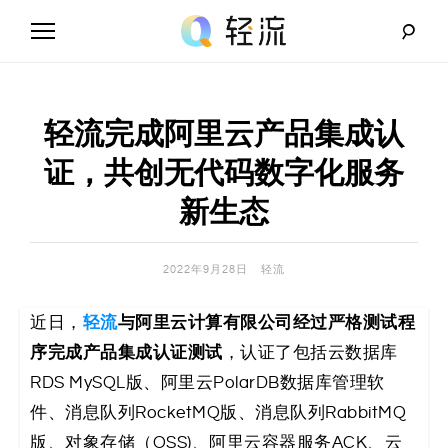
Skip
to
content
轻
流
轻流完成阿里云产品集成认
_
证，共创无代码数字化服务
A
新生态
I
2022年9月28日
轻流
无
轻流
与阿里云计算有限公司经过严格测试程
近日，
代
序完成产品集成认证测试
，认证了包括云数据库
码
RDS MySQL版、阿里云PolarDB数据库管理软
件、消息队列RocketMQ版、消息队列RabbitMQ
解
版、对象存储（OSS)、阿里云容器服务ACK、云