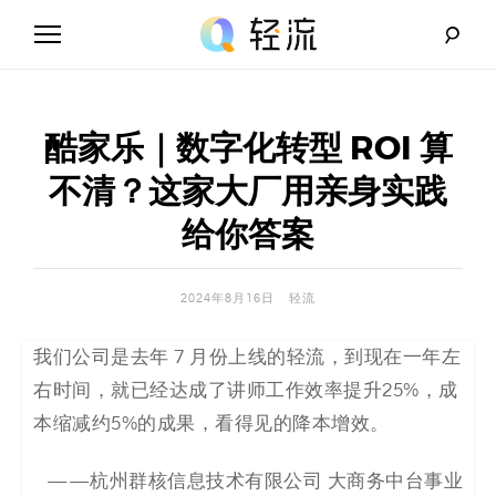
Skip
to
content
轻
流
酷家乐｜数字化转型 ROI 算
_
不清？这家大厂用亲身实践
A
给你答案
I
2024年8月16日
轻流
无
我们公司是去年 7 月份上线的轻流，到现在一年左
代
右时间，就已经达成了讲师工作效率提升25%，成
码
本缩减约5%的成果，看得见的降本增效。
解
——杭州群核信息技术有限公司 大商务中台事业