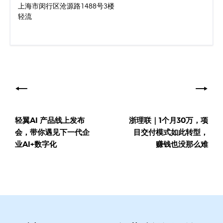
上海市闵行区沧源路1488号3楼
轻流
文
章
导
轻翼AI 产品线上发布
浙理联｜1个月30万，项
航
会，带你遇见下一代企
目交付模式如此转型，
业AI+数字化
赚钱也没那么难