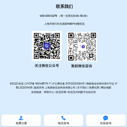
联系我们
400-000-5276 （周一至周五9:30—18:30）
上海市闵行区沧源路1488号3楼轻流
©2023 轻流 |
沪ICP备 16014957号-7
|
沪公网安备 31011202008413
| 增值电信业务经营许可证 沪
B2-20200405 | 版权所有 上海易校信息科技有限公司 |
关于我们
|
免费试用
|
网站地图
友情链接：
帮助中心
|
轻流官网
|
轻流无代码数字化知识库
AI无代码系统搭建平台
企业管理系统搭建平台
无代码流程管理系统
私有化部署无代码平台
开放集
成无代码平台
客户管理系统搭建
进销存管理系统搭建
MES生产管理系统搭建
设备巡检系统搭建
人事管理系统搭建
资产管理系统搭建
企业审批流程自动化平台
项目管理系统搭建平台
OA办公系
统搭建
质量管理系统搭建



免费注册
电话咨询
在线咨询