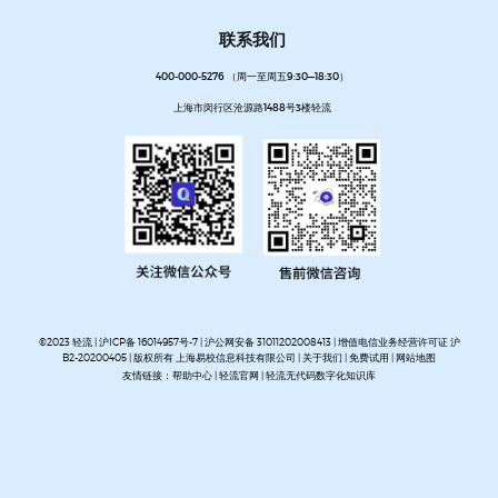
联系我们
400-000-5276 （周一至周五9:30—18:30）
上海市闵行区沧源路1488号3楼轻流
©2023 轻流 |
沪ICP备 16014957号-7
|
沪公网安备 31011202008413
| 增值电信业务经营许可证 沪
B2-20200405 | 版权所有 上海易校信息科技有限公司 |
关于我们
|
免费试用
|
网站地图
友情链接：
帮助中心
|
轻流官网
|
轻流无代码数字化知识库
AI无代码系统搭建平台
企业管理系统搭建平台
无代码流程管理系统
私有化部署无代码平台
开放集
成无代码平台
客户管理系统搭建
进销存管理系统搭建
MES生产管理系统搭建
设备巡检系统搭建
人事管理系统搭建
资产管理系统搭建
企业审批流程自动化平台
项目管理系统搭建平台
OA办公系
统搭建
质量管理系统搭建