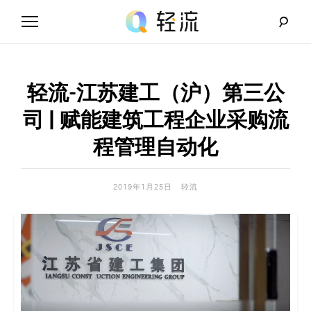
Skip
to
content
轻
流
轻流-江苏建工（沪）第三公
_
司 | 赋能建筑工程企业采购流
A
程管理自动化
I
2019年1月25日
轻流
无
代
码
解