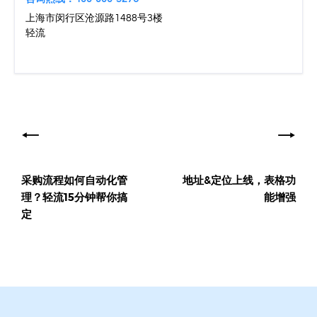
上海市闵行区沧源路1488号3楼
轻流
文
章
导
采购流程如何自动化管
地址&定位上线，表格功
航
理？轻流15分钟帮你搞
能增强
定