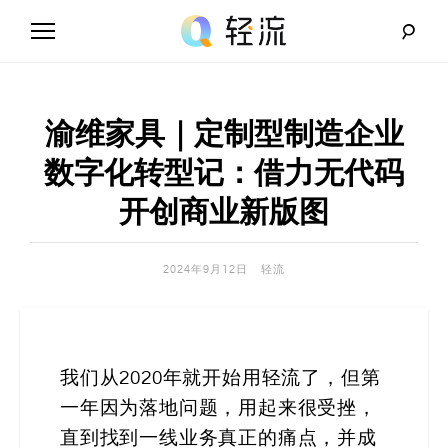
Skip
to
content
轻
流
渝维家具｜定制型制造企业
_
数字化转型记：借力无代码
A
开创商业新版图
I
2024年9月12日
轻流
无
代
码
我们从2020年就开始用轻流了，但第
一年因为落地问题，用起来很受挫，
解
直到找到一线业务真正的痛点，并成