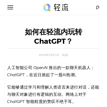
Skip
to
content
轻
流
如何在轻流内玩转
_
ChatGPT？
A
2023年2月21日
轻流
I
人工智能公司 OpenAI 推出的一款聊天机器人：
无
ChatGPT，在近日掀起了一股AI热潮。
代
它能够通过学习和理解人类语言来进行对话，还能
码
与聊天对象进行有逻辑的互动。网络上对于
解
ChatGPT 智能程度的赞叹不绝于耳。