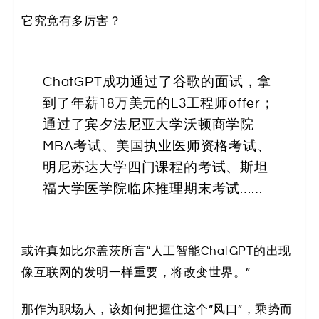
决
它究竟有多厉害？
方
案
ChatGPT成功通过了谷歌的面试，拿
到了年薪18万美元的L3工程师offer；
_
通过了宾夕法尼亚大学沃顿商学院
低
MBA考试、美国执业医师资格考试、
明尼苏达大学四门课程的考试、斯坦
代
福大学医学院临床推理期末考试……
码
_
或许真如比尔盖茨所言“人工智能ChatGPT的出现
零
像互联网的发明一样重要，将改变世界。”
代
那作为职场人，该如何把握住这个“风口”，乘势而