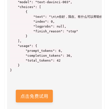
"model":
"text-davinci-003"
,
"choices":
[
{
"text":
"\n\n你好，我在。有什么可以帮助你的吗？
"index":
0
,
"logprobs":
null
,
"finish_reason":
"stop"
}
],
"usage":
{
"prompt_tokens":
6
,
"completion_tokens":
36
,
"total_tokens":
42
}
}
