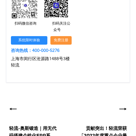
扫码微信咨询
扫码关注公
众号
系统限时体验
免费注册
咨询热线：400-000-5276
上海市闵行区沧源路1488号3楼
轻流
文
章
导
轻流-奥斯锻造｜用无代
贡献突出！轻流荣获
航
码搭建个性化ERP系
「2022年度重点企业最