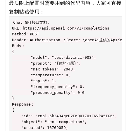
最后附上配置时需要用到的代码内容，大家可直接
复制粘贴使用：
Chat
GPT接口文档:
URL：https://api.openai.com/v1/completions
Method：POST
Header：Authorization
：Bearer
{openAi提供的ApiKey}
Body：
{
"model":
"text-davinci-003"
,
"prompt":
"{你的问题}"
,
"max_tokens":
2048
,
"temperature":
0
,
"top_p":
1
,
"frequency_penalty":
0
,
"presence_penalty":
0.0
}
Response：
{
"id":
"cmpl-6k24JAgcD2EnQ0IZOiFKVkX5IG6"
,
"object":
"text_completion"
,
"created":
16769059
,