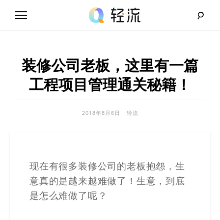
Skip
to
content
轻
流
装修公司老板，这里有一篇
_
工程项目管理通关秘籍！
A
2018年8月6日
轻流
I
无
代
现在有很多装修公司的老板抱怨，生
意真的是越来越难做了！生意，到底
码
是怎么难做了呢？
解