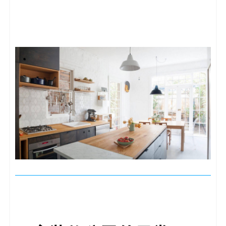
决
方
案
_
低
代
码
_
零
代