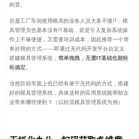
闲置。
决
方
但是工厂车间使用模具的业务人员大多不懂IT，模
具管理员也基本没有IT基础，若是引入复杂系统操
案
作上不够便捷，又需要培训成本，因此推荐一个简
_
单好用的方式——即通过无代码开发平台自定义
简单拖拽，无需IT基础也能轻
搭建模具管理系统，
低
松搞定
。
代
当然目前市面上也已经有基于无代码的方式，搭建
码
好的模具管理系统，具体这样的应用系统能帮助企
业带来哪些便利？（以轻流模具管理系统为例）
_
零
代