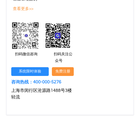
查看更多>>
扫码微信咨询
扫码关注公
众号
系统限时体验
免费注册
咨询热线：400-000-5276
上海市闵行区沧源路1488号3楼
轻流
文