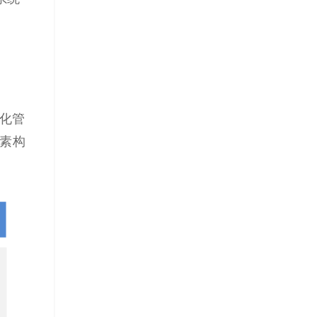
化管
素构