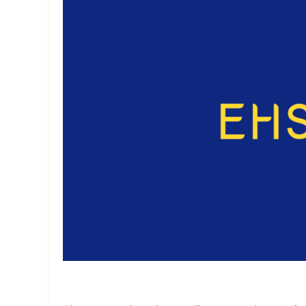
解
决
方
案
_
低
代
码
_
零