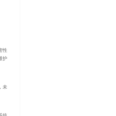
密性
维护
，未
系统