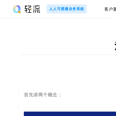
Skip
to
人人可搭建业务系统
客户
content
轻
流
_
A
I
无
代
首先讲两个概念：
码