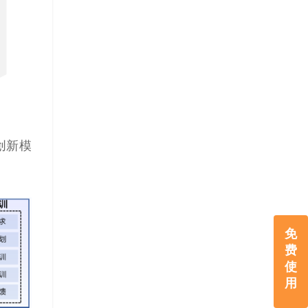
创新模
免
费
使
用