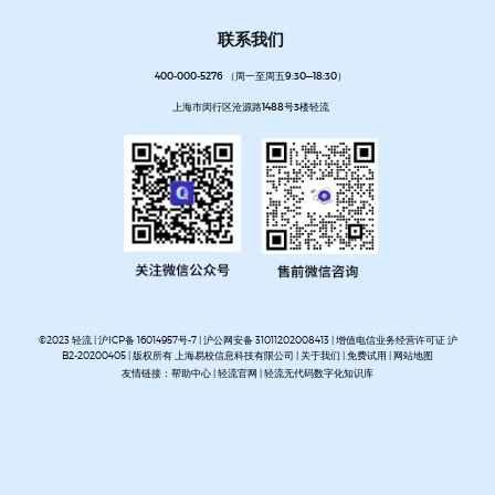
联系我们
400-000-5276 （周一至周五9:30—18:30）
上海市闵行区沧源路1488号3楼轻流
©2023 轻流 |
沪ICP备 16014957号-7
|
沪公网安备 31011202008413
| 增值电信业务经营许可证 沪
B2-20200405 | 版权所有 上海易校信息科技有限公司 |
关于我们
|
免费试用
|
网站地图
友情链接：
帮助中心
|
轻流官网
|
轻流无代码数字化知识库
AI无代码系统搭建平台
企业管理系统搭建平台
无代码流程管理系统
私有化部署无代码平台
开放集
成无代码平台
客户管理系统搭建
进销存管理系统搭建
MES生产管理系统搭建
设备巡检系统搭建
人事管理系统搭建
资产管理系统搭建
企业审批流程自动化平台
项目管理系统搭建平台
OA办公系
统搭建
质量管理系统搭建