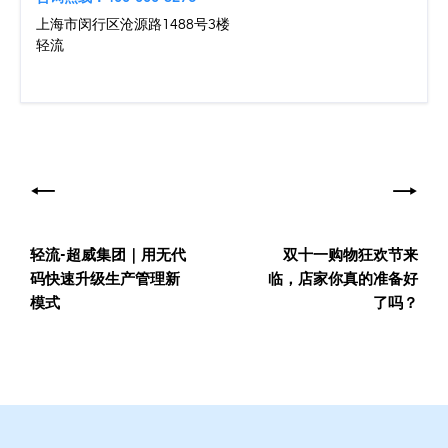
上海市闵行区沧源路1488号3楼
轻流
文
章
导
轻流-超威集团｜用无代
双十一购物狂欢节来
航
码快速升级生产管理新
临，店家你真的准备好
模式
了吗？