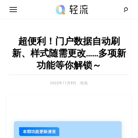
Skip
to
content
轻
流
超便利！门户数据自动刷
_
新、样式随需更改……多项新
A
功能等你解锁～
I
2022年11月9日
轻流
无
代
码
解