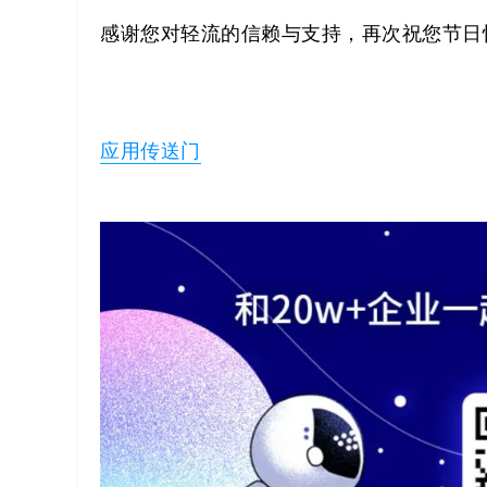
感谢您对轻流的信赖与支持，再次祝您节日
代
码
案
应用传送门
例
白
皮
书