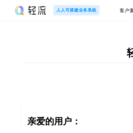
Skip
to
人人可搭建业务系统
客户
content
轻
流
_
A
I
无
代
亲爱的用户：
码