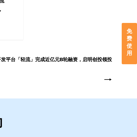
轻流
，
免
费
使
用
开发平台「轻流」完成近亿元B轮融资，启明创投领投
的