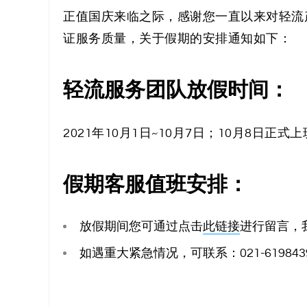
解
正值国庆来临之际，感谢您一直以来对轻流
决
证服务质量，关于假期的安排通知如下：
方
轻流服务团队放假时间：
案
_
2021年10月1日~10月7日；10月8日正式
低
假期客服值班安排：
代
放假期间您可通过点击
此链接
进行留言，
码
如遇重大紧急情况，可联系：021-61984
_
零