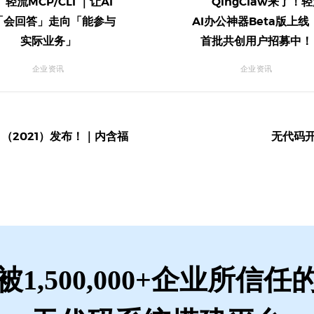
轻流MCP/CLI ｜让AI
QingClaw来了！
「会回答」走向「能参与
AI办公神器Beta版上线
实际业务」
首批共创用户招募中！
企业资讯
企业资讯
2021）发布！｜内含福
无代码
被1,500,000+企业所信任