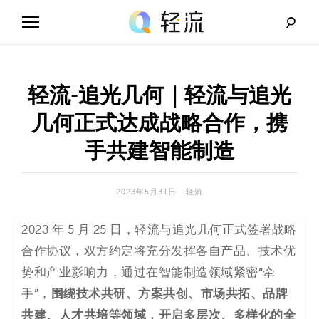
Skip
to
content
轻
流
轻流-追光几何｜轻流与追光
_
几何正式达成战略合作，携
A
手共建智能制造
I
2023年5月31日
轻流
无
2023 年 5 月 25 日，轻流与追光几何正式签署战略
代
合作协议，双方约定将充分发挥各自产品、技术优
码
势和产业影响力，通过在智能制造领域紧密“牵
围绕技术共研、方案共创、市场共拓、品牌
手”，
解
共建、人才共培等领域，开启多层次、多样化的全