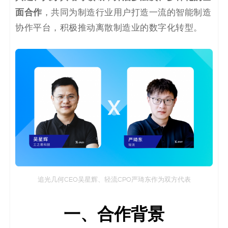
决
面合作
，共同为制造行业用户打造一流的智能制造
协作平台，积极推动离散制造业的数字化转型。
方
案
_
低
代
码
_
追光几何CEO吴星辉、轻流CPO严琦东作为双方代表
零
一、合作背景
代