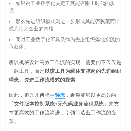
如果说⼯业数字化决定了其能否跟上时代的步
伐；
那么先进组织模式则进⼀步形成其能否脱颖⽽出
成为伟⼤企业的内核；
同时⼯业数字化⼯具⼜作为先进组织落地实践的
承载体。
所以机械设计⾼效⼯作流的实现，需要的不仅仅是
以该⼯具为载体⽀撑起的先进组织
⼀款⼯具，⽽是
理念、先进⼯作流模式的探索
。
轻流
因此，追光⼏何携手
，希望能够以更⾼效的
「⽂件
版本
控制系统+无代码业务流程系统」
来⽀
撑更⾼效的⼯作流演进，引领制造业⼯作流的变
⾰。