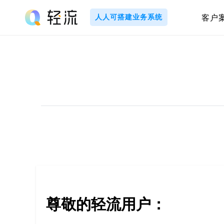
Skip
to
人人可搭建业务系统
客户
content
轻
流
_
A
I
无
代
尊敬的轻流用户：
码