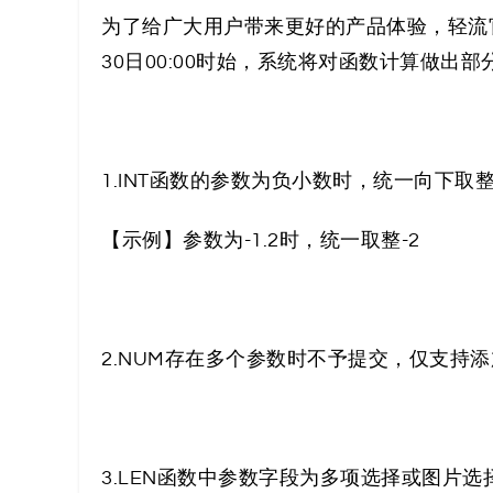
解
为了给广大用户带来更好的产品体验，轻流官网从
决
30日00:00时始，系统将对
函数计算
做出部
方
案
1.INT函数的参数为负小数时，统一向下取
_
【示例】参数为-1.2时，统一取整-2
低
代
2
.NUM存在多个参数时不予提交，仅支持
码
_
零
3
.LEN函数中参数字段为多
项
选
择
或图片选