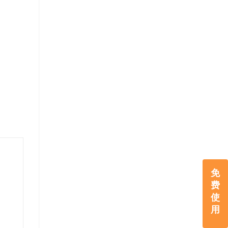
免
费
使
用