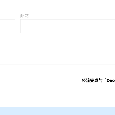
邮箱
轻流完成与「DaoC