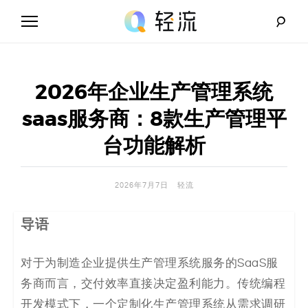
Skip
to
content
轻
流
2026年企业生产管理系统
_
saas服务商：8款生产管理平
A
台功能解析
I
2026年7月7日
轻流
无
导语
代
码
对于为制造企业提供生产管理系统服务的SaaS服
务商而言，交付效率直接决定盈利能力。传统编程
解
开发模式下，一个定制化生产管理系统从需求调研