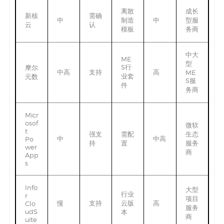
离散
成长
新核
需确
中
制造
中
型服
云
认
模板
务商
中大
ME
型
S行
摩尔
中高
支持
高
ME
业套
元数
S服
件
务商
Micr
osof
微软
t
强支
需配
生态
中
中高
Po
持
置
服务
wer
商
App
s
Info
大型
行业
r
项目
慢
支持
云版
高
Clo
服务
udS
本
商
uite