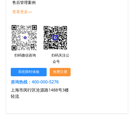
售后管理案例
查看更多>>
扫码微信咨询
扫码关注公
众号
系统限时体验
免费注册
咨询热线：400-000-5276
上海市闵行区沧源路1488号3楼
轻流
文