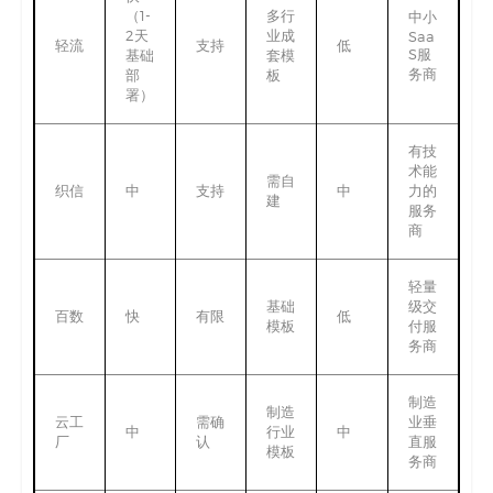
（1-
多行
中小
2天
业成
Saa
轻流
支持
低
S服
基础
套模
务商
部
板
署）
有技
术能
需自
织信
中
支持
中
力的
建
服务
商
轻量
基础
级交
百数
快
有限
低
模板
付服
务商
制造
制造
云工
需确
业垂
中
行业
中
厂
认
直服
模板
务商