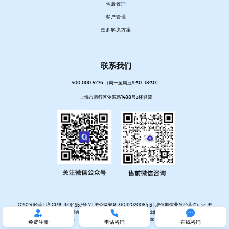
售后管理
客户管理
更多解决方案
联系我们
400-000-5276 （周一至周五9:30—18:30）
上海市闵行区沧源路1488号3楼轻流
©2023 轻流 |
沪ICP备 16014957号-7
|
沪公网安备 31011202008413
| 增值电信业务经营许可证 沪



B2-20200405 | 版权所有 上海易校信息科技有限公司 |
关于我们
|
免费试用
|
网站地图
友情链接：
帮助中心
|
轻流官网
|
轻流无代码数字化知识库
免费注册
电话咨询
在线咨询