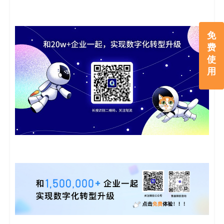
免
费
使
用