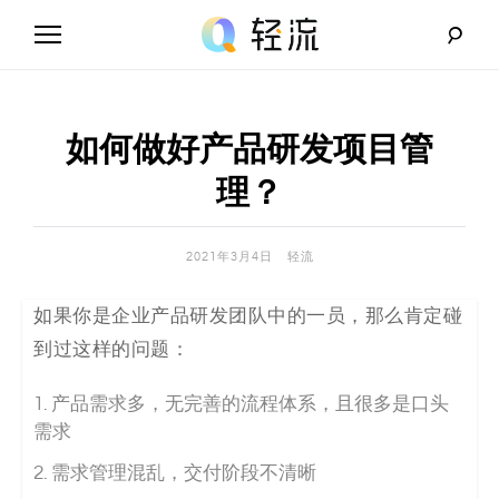
Skip
to
content
轻
流
如何做好产品研发项目管
_
理？
A
2021年3月4日
轻流
I
如果你是企业产品研发团队中的一员，那么肯定碰
无
到过这样的问题：
代
产品
需求多，无
完善的
流程体系，且
很多是
口头
码
需求
解
需求
管理混
乱，交付阶段不清晰