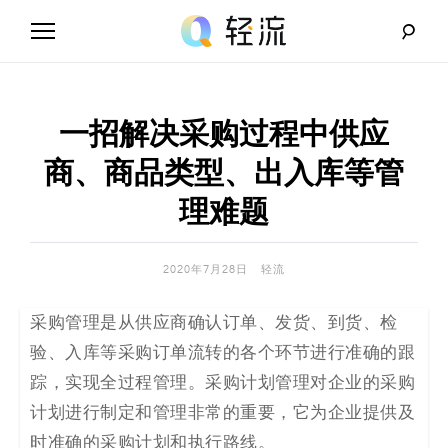
Skip
to
content
轻
流
一招解决采购过程中供应
_
商、商品类型、出入库等管
A
理难题
I
2020年7月28日
轻流
无
采购管理是从供应商确认订单、发货、到货、检
代
验、入库等采购订单流转的各个环节进行准确的跟
码
踪，实现全过程管理。采购计划管理对企业的采购
计划进行制定和管理非常的重要，它为企业提供及
解
时准确的采购计划和执行路线。