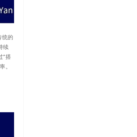
传统的
持续
“搭
率。