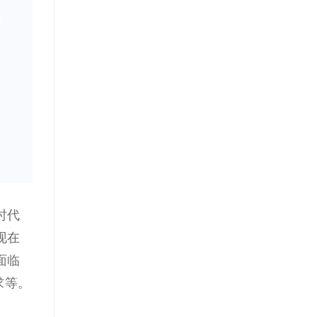
时代
现在
面临
求等。