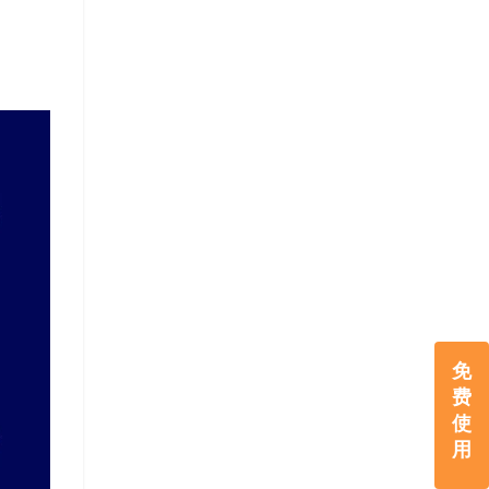
免
费
使
用