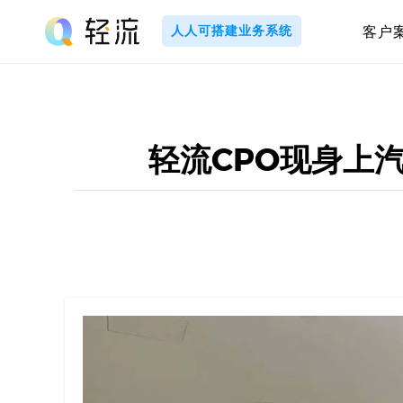
Skip
to
人人可搭建业务系统
客户
content
轻
流
_
轻流CPO现身上
A
I
无
代
码