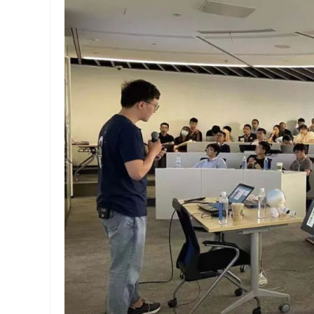
解
决
方
案
_
低
代
码
_
零