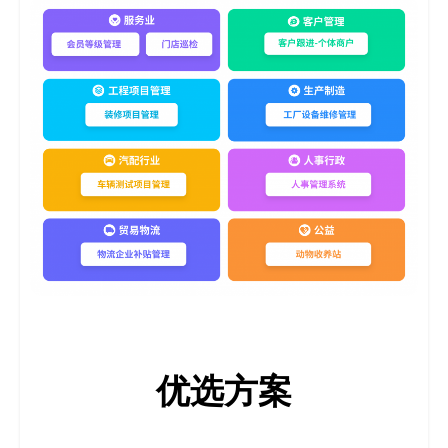
决
方
案
_
低
代
码
_
零
优选方案
代