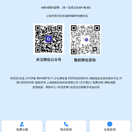
400-000-5276 （周一至周五9:30—18:30）
上海市闵行区沧源路1488号3楼轻流
©2023 轻流 |
沪ICP备 16014957号-7
|
沪公网安备 31011202008413
| 增值电信业务经营许可证 沪
B2-20200405 | 版权所有 上海易校信息科技有限公司 |
关于我们
|
免费试用
|
网站地图
友情链接：
帮助中心
|
轻流官网
|
轻流无代码数字化知识库
AI无代码系统搭建平台
企业管理系统搭建平台
无代码流程管理系统
私有化部署无代码平台
开放集
成无代码平台
客户管理系统搭建
进销存管理系统搭建
MES生产管理系统搭建
设备巡检系统搭建
人事管理系统搭建
资产管理系统搭建
企业审批流程自动化平台
项目管理系统搭建平台
OA办公系
统搭建
质量管理系统搭建



免费注册
电话咨询
在线咨询