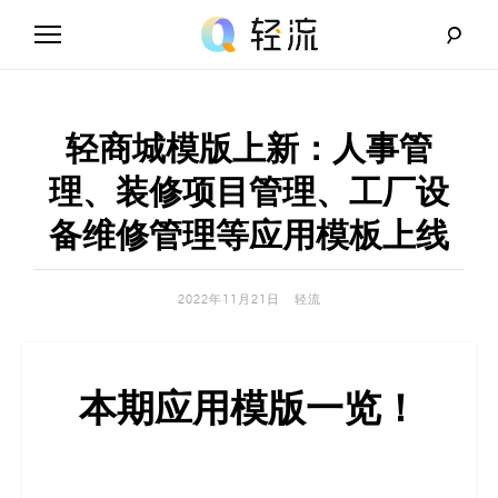
Skip
to
content
轻
流
轻商城模版上新：人事管
_
理、装修项目管理、工厂设
A
备维修管理等应用模板上线
I
2022年11月21日
轻流
无
代
本期应用模版一览！
码
解